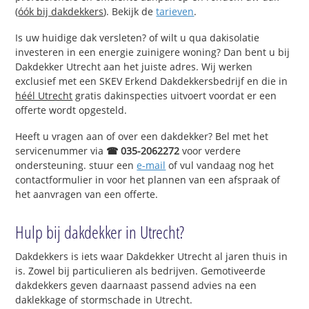
(
óók bij dakdekkers
). Bekijk de
tarieven
.
Is uw huidige dak versleten? of wilt u qua dakisolatie
investeren in een energie zuinigere woning? Dan bent u bij
Dakdekker Utrecht aan het juiste adres. Wij werken
exclusief met een SKEV Erkend Dakdekkersbedrijf en die in
héél Utrecht
gratis dakinspecties uitvoert voordat er een
offerte wordt opgesteld.
Heeft u vragen aan of over een dakdekker? Bel met het
servicenummer via
☎ 035-2062272
voor verdere
ondersteuning. stuur een
e-mail
of vul vandaag nog het
contactformulier in voor het plannen van een afspraak of
het aanvragen van een offerte.
Hulp bij dakdekker in Utrecht?
Dakdekkers is iets waar Dakdekker Utrecht al jaren thuis in
is. Zowel bij particulieren als bedrijven. Gemotiveerde
dakdekkers geven daarnaast passend advies na een
daklekkage of stormschade in Utrecht.