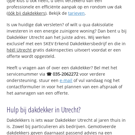
type klus u ook heeft, u bent verzekerd van een
professionele en efficiënte aanpak op en rondom uw dak
(
óók bij dakdekkers
). Bekijk de
tarieven
.
Is uw huidige dak versleten? of wilt u qua dakisolatie
investeren in een energie zuinigere woning? Dan bent u bij
Dakdekker Utrecht aan het juiste adres. Wij werken
exclusief met een SKEV Erkend Dakdekkersbedrijf en die in
héél Utrecht
gratis dakinspecties uitvoert voordat er een
offerte wordt opgesteld.
Heeft u vragen aan of over een dakdekker? Bel met het
servicenummer via
☎ 035-2062272
voor verdere
ondersteuning. stuur een
e-mail
of vul vandaag nog het
contactformulier in voor het plannen van een afspraak of
het aanvragen van een offerte.
Hulp bij dakdekker in Utrecht?
Dakdekkers is iets waar Dakdekker Utrecht al jaren thuis in
is. Zowel bij particulieren als bedrijven. Gemotiveerde
dakdekkers geven daarnaast passend advies na een