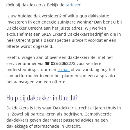
(
óók bij dakdekkers
). Bekijk de
tarieven
.
Is uw huidige dak versleten? of wilt u qua dakisolatie
investeren in een energie zuinigere woning? Dan bent u bij
Dakdekker Utrecht aan het juiste adres. Wij werken
exclusief met een SKEV Erkend Dakdekkersbedrijf en die in
héél Utrecht
gratis dakinspecties uitvoert voordat er een
offerte wordt opgesteld.
Heeft u vragen aan of over een dakdekker? Bel met het
servicenummer via
☎ 035-2062272
voor verdere
ondersteuning. stuur een
e-mail
of vul vandaag nog het
contactformulier in voor het plannen van een afspraak of
het aanvragen van een offerte.
Hulp bij dakdekker in Utrecht?
Dakdekkers is iets waar Dakdekker Utrecht al jaren thuis in
is. Zowel bij particulieren als bedrijven. Gemotiveerde
dakdekkers geven daarnaast passend advies na een
daklekkage of stormschade in Utrecht.