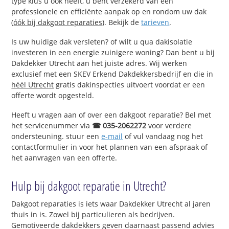
type klus u ook heeft, u bent verzekerd van een
professionele en efficiënte aanpak op en rondom uw dak
(
óók bij dakgoot reparaties
). Bekijk de
tarieven
.
Is uw huidige dak versleten? of wilt u qua dakisolatie
investeren in een energie zuinigere woning? Dan bent u bij
Dakdekker Utrecht aan het juiste adres. Wij werken
exclusief met een SKEV Erkend Dakdekkersbedrijf en die in
héél Utrecht
gratis dakinspecties uitvoert voordat er een
offerte wordt opgesteld.
Heeft u vragen aan of over een dakgoot reparatie? Bel met
het servicenummer via
☎ 035-2062272
voor verdere
ondersteuning. stuur een
e-mail
of vul vandaag nog het
contactformulier in voor het plannen van een afspraak of
het aanvragen van een offerte.
Hulp bij dakgoot reparatie in Utrecht?
Dakgoot reparaties is iets waar Dakdekker Utrecht al jaren
thuis in is. Zowel bij particulieren als bedrijven.
Gemotiveerde dakdekkers geven daarnaast passend advies