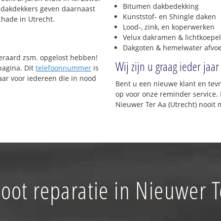
Bitumen dakbedekking
de dakdekkers geven daarnaast
Kunststof- en Shingle daken
hade in Utrecht.
Lood-, zink, en koperwerken
Velux dakramen & lichtkoepel
Dakgoten & hemelwater afvo
uiteraard zsm. opgelost hebben!
Wij zijn u graag ieder jaar
pagina. Dit
telefoonnummer
is
ar voor iedereen die in nood
Bent u een nieuwe klant en te
op voor onze reminder service. 
Nieuwer Ter Aa (Utrecht) nooit 
oot reparatie in Nieuwer T