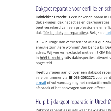
Polder Oukoop
Dakgoot reparatie voor eerlijke en sc
Nieuwer Ter Aa
Dakdekker Utrecht
is een bekende naam in Ut
daklekkages, dakinspecties en dakreparaties. 
bent verzekerd van een professionele en ef
dak (
óók bij dakgoot reparaties
). Bekijk de
tar
Is uw huidige dak versleten? of wilt u qua dak
energie zuinigere woning? Dan bent u bij Dak
adres. Wij werken exclusief met een SKEV Er
in
héél Utrecht
gratis dakinspecties uitvoert 
opgesteld.
Heeft u vragen aan of over een dakgoot repar
servicenummer via
☎ 035-2062272
voor verd
e-mail
of vul vandaag nog het contactformuli
afspraak of het aanvragen van een offerte.
Hulp bij dakgoot reparatie in Utrecht?
Dakgoot reparaties is iets waar Dakdekker Utre