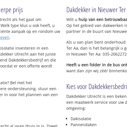
herpe prijs
Dakdekker in Nieuwer Ter
recht als het gaat om
Wilt u
hulp van een betrouwbaa
Welk type klus u ook heeft, u
Op het gebied van dakwerken i
ficiënte aanpak op en rondom uw
partner in de buurt van Nieuwer
ieven
.
Als u van plan bent onderhoud o
isolatie investeren in een
Ter Aa, dan is het belangrijk u 
dekker Utrecht aan het juiste
in Nieuwer Ter Aa: 035-2062272
kend Dakdekkersbedrijf en die
Heeft u een folder in de bus o
voordat er een offerte wordt
want dan zijn wij zéér binnenkor
atie? Bel met het
Kies voor Dakdekkersbedrij
ere ondersteuning. stuur een
er in voor het plannen van een
Dakdekker Utrecht is een beken
een maatwerk service voor uw d
omgeving:
Dakisolatie
Pannendaken
cht al jaren thuis in is. Zowel