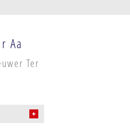
er Aa
euwer Ter