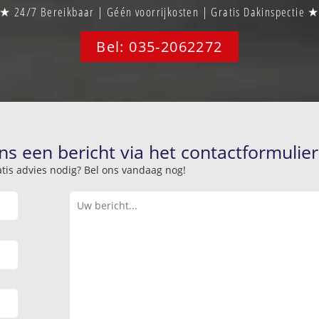
★ 24/7 Bereikbaar | Géén voorrijkosten | Gratis Dakinspectie 
Bel: 035-2062272
ns een bericht via het contactformulier
atis advies nodig? Bel ons vandaag nog!