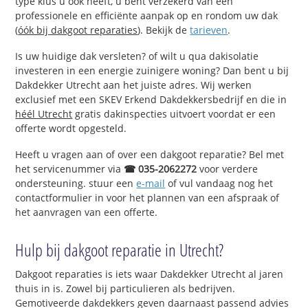
type klus u ook heeft, u bent verzekerd van een
professionele en efficiënte aanpak op en rondom uw dak
(
óók bij dakgoot reparaties
). Bekijk de
tarieven
.
Is uw huidige dak versleten? of wilt u qua dakisolatie
investeren in een energie zuinigere woning? Dan bent u bij
Dakdekker Utrecht aan het juiste adres. Wij werken
exclusief met een SKEV Erkend Dakdekkersbedrijf en die in
héél Utrecht
gratis dakinspecties uitvoert voordat er een
offerte wordt opgesteld.
Heeft u vragen aan of over een dakgoot reparatie? Bel met
het servicenummer via
☎ 035-2062272
voor verdere
ondersteuning. stuur een
e-mail
of vul vandaag nog het
contactformulier in voor het plannen van een afspraak of
het aanvragen van een offerte.
Hulp bij dakgoot reparatie in Utrecht?
Dakgoot reparaties is iets waar Dakdekker Utrecht al jaren
thuis in is. Zowel bij particulieren als bedrijven.
Gemotiveerde dakdekkers geven daarnaast passend advies