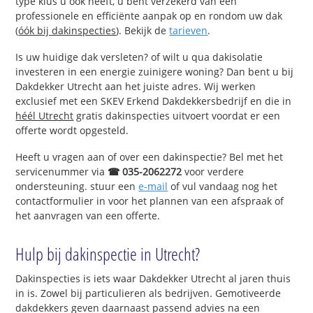
type klus u ook heeft, u bent verzekerd van een
professionele en efficiënte aanpak op en rondom uw dak
(
óók bij dakinspecties
). Bekijk de
tarieven
.
Is uw huidige dak versleten? of wilt u qua dakisolatie
investeren in een energie zuinigere woning? Dan bent u bij
Dakdekker Utrecht aan het juiste adres. Wij werken
exclusief met een SKEV Erkend Dakdekkersbedrijf en die in
héél Utrecht
gratis dakinspecties uitvoert voordat er een
offerte wordt opgesteld.
Heeft u vragen aan of over een dakinspectie? Bel met het
servicenummer via
☎ 035-2062272
voor verdere
ondersteuning. stuur een
e-mail
of vul vandaag nog het
contactformulier in voor het plannen van een afspraak of
het aanvragen van een offerte.
Hulp bij dakinspectie in Utrecht?
Dakinspecties is iets waar Dakdekker Utrecht al jaren thuis
in is. Zowel bij particulieren als bedrijven. Gemotiveerde
dakdekkers geven daarnaast passend advies na een