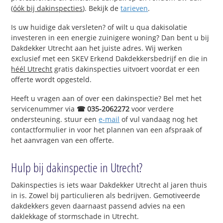
(
óók bij dakinspecties
). Bekijk de
tarieven
.
Is uw huidige dak versleten? of wilt u qua dakisolatie
investeren in een energie zuinigere woning? Dan bent u bij
Dakdekker Utrecht aan het juiste adres. Wij werken
exclusief met een SKEV Erkend Dakdekkersbedrijf en die in
héél Utrecht
gratis dakinspecties uitvoert voordat er een
offerte wordt opgesteld.
Heeft u vragen aan of over een dakinspectie? Bel met het
servicenummer via
☎ 035-2062272
voor verdere
ondersteuning. stuur een
e-mail
of vul vandaag nog het
contactformulier in voor het plannen van een afspraak of
het aanvragen van een offerte.
Hulp bij dakinspectie in Utrecht?
Dakinspecties is iets waar Dakdekker Utrecht al jaren thuis
in is. Zowel bij particulieren als bedrijven. Gemotiveerde
dakdekkers geven daarnaast passend advies na een
daklekkage of stormschade in Utrecht.