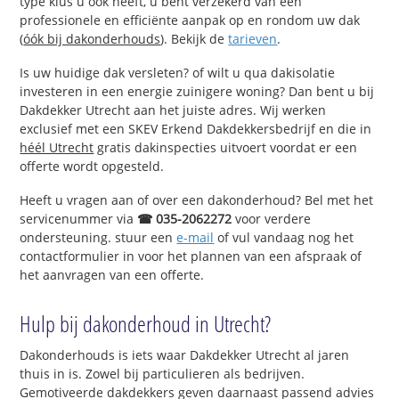
type klus u ook heeft, u bent verzekerd van een
professionele en efficiënte aanpak op en rondom uw dak
(
óók bij dakonderhouds
). Bekijk de
tarieven
.
Is uw huidige dak versleten? of wilt u qua dakisolatie
investeren in een energie zuinigere woning? Dan bent u bij
Dakdekker Utrecht aan het juiste adres. Wij werken
exclusief met een SKEV Erkend Dakdekkersbedrijf en die in
héél Utrecht
gratis dakinspecties uitvoert voordat er een
offerte wordt opgesteld.
Heeft u vragen aan of over een dakonderhoud? Bel met het
servicenummer via
☎ 035-2062272
voor verdere
ondersteuning. stuur een
e-mail
of vul vandaag nog het
contactformulier in voor het plannen van een afspraak of
het aanvragen van een offerte.
Hulp bij dakonderhoud in Utrecht?
Dakonderhouds is iets waar Dakdekker Utrecht al jaren
thuis in is. Zowel bij particulieren als bedrijven.
Gemotiveerde dakdekkers geven daarnaast passend advies