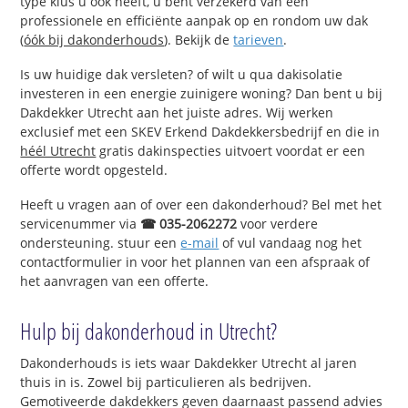
type klus u ook heeft, u bent verzekerd van een
professionele en efficiënte aanpak op en rondom uw dak
(
óók bij dakonderhouds
). Bekijk de
tarieven
.
Is uw huidige dak versleten? of wilt u qua dakisolatie
investeren in een energie zuinigere woning? Dan bent u bij
Dakdekker Utrecht aan het juiste adres. Wij werken
exclusief met een SKEV Erkend Dakdekkersbedrijf en die in
héél Utrecht
gratis dakinspecties uitvoert voordat er een
offerte wordt opgesteld.
Heeft u vragen aan of over een dakonderhoud? Bel met het
servicenummer via
☎ 035-2062272
voor verdere
ondersteuning. stuur een
e-mail
of vul vandaag nog het
contactformulier in voor het plannen van een afspraak of
het aanvragen van een offerte.
Hulp bij dakonderhoud in Utrecht?
Dakonderhouds is iets waar Dakdekker Utrecht al jaren
thuis in is. Zowel bij particulieren als bedrijven.
Gemotiveerde dakdekkers geven daarnaast passend advies