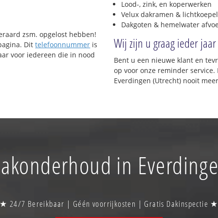
Lood-, zink, en koperwerken
Velux dakramen & lichtkoepel
Dakgoten & hemelwater afvo
uiteraard zsm. opgelost hebben!
Wij zijn u graag ieder jaar
pagina. Dit
telefoonnummer
is
ar voor iedereen die in nood
Bent u een nieuwe klant en te
op voor onze reminder service. 
Everdingen (Utrecht) nooit meer
akonderhoud in Everding
★ 24/7 Bereikbaar | Géén voorrijkosten | Gratis Dakinspectie 