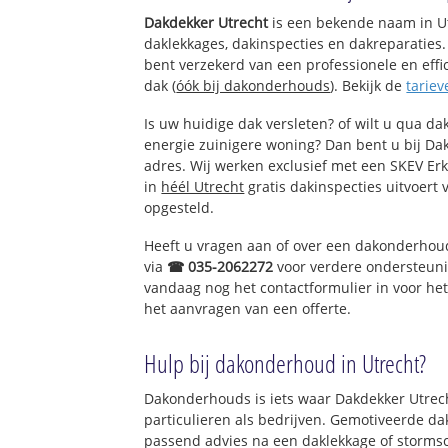
Diefdijk
Dakdekker Utrecht
is een bekende naam in Ut
daklekkages, dakinspecties en dakreparaties. 
bent verzekerd van een professionele en ef
dak (
óók bij dakonderhouds
). Bekijk de
tariev
Is uw huidige dak versleten? of wilt u qua dak
energie zuinigere woning? Dan bent u bij Dak
adres. Wij werken exclusief met een SKEV Er
in
héél Utrecht
gratis dakinspecties uitvoert 
opgesteld.
Heeft u vragen aan of over een dakonderho
via
☎ 035-2062272
voor verdere ondersteuni
vandaag nog het contactformulier in voor he
het aanvragen van een offerte.
Hulp bij dakonderhoud in Utrecht?
Dakonderhouds is iets waar Dakdekker Utrecht 
particulieren als bedrijven. Gemotiveerde d
passend advies na een daklekkage of stormsc