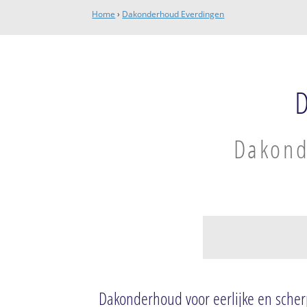
Home
›
Dakonderhoud Everdingen
Dakond
Everdingen
Everdingen
Dakonderhoud voor eerlijke en scher
Zijderveld