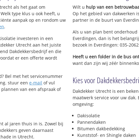
recht als het gaat om
Wilt u
hulp van een betrouwbaa
Welk type klus u ook heeft, u
Op het gebied van dakwerken i
ficiënte aanpak op en rondom uw
partner in de buurt van Everdin
en
.
Als u van plan bent onderhoud o
isolatie investeren in een
Everdingen, dan is het belangri
dekker Utrecht aan het juiste
bezoek in Everdingen: 035-206
kend Dakdekkersbedrijf en die
Heeft u een folder in de bus o
voordat er een offerte wordt
want dan zijn wij zéér binnenkor
ud? Bel met het servicenummer
Kies voor Dakdekkersbedrij
ng. stuur een
e-mail
of vul
t plannen van een afspraak of
Dakdekker Utrecht is een beken
maatwerk service voor uw dak. 
omgeving:
Dakisolatie
Pannendaken
al jaren thuis in is. Zowel bij
Bitumen dakbedekking
akdekkers geven daarnaast
Kunststof- en Shingle daken
hade in Utrecht.