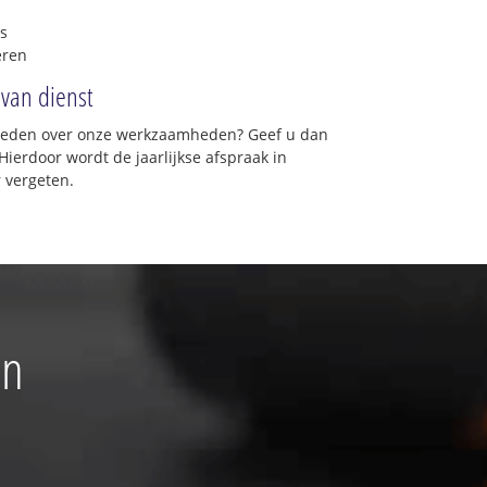
s
eren
 van dienst
vreden over onze werkzaamheden? Geef u dan
Hierdoor wordt de jaarlijkse afspraak in
 vergeten.
en
★