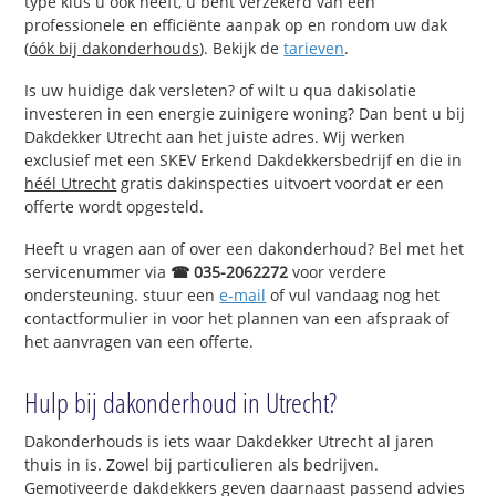
type klus u ook heeft, u bent verzekerd van een
professionele en efficiënte aanpak op en rondom uw dak
(
óók bij dakonderhouds
). Bekijk de
tarieven
.
Is uw huidige dak versleten? of wilt u qua dakisolatie
investeren in een energie zuinigere woning? Dan bent u bij
Dakdekker Utrecht aan het juiste adres. Wij werken
exclusief met een SKEV Erkend Dakdekkersbedrijf en die in
héél Utrecht
gratis dakinspecties uitvoert voordat er een
offerte wordt opgesteld.
Heeft u vragen aan of over een dakonderhoud? Bel met het
servicenummer via
☎ 035-2062272
voor verdere
ondersteuning. stuur een
e-mail
of vul vandaag nog het
contactformulier in voor het plannen van een afspraak of
het aanvragen van een offerte.
Hulp bij dakonderhoud in Utrecht?
Dakonderhouds is iets waar Dakdekker Utrecht al jaren
thuis in is. Zowel bij particulieren als bedrijven.
Gemotiveerde dakdekkers geven daarnaast passend advies