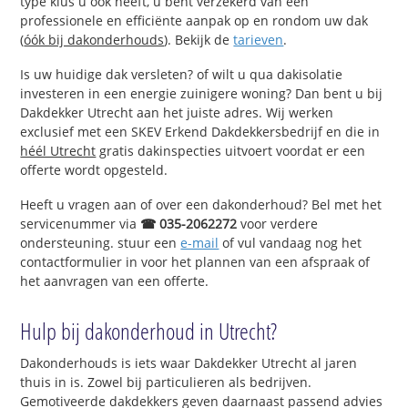
type klus u ook heeft, u bent verzekerd van een
professionele en efficiënte aanpak op en rondom uw dak
(
óók bij dakonderhouds
). Bekijk de
tarieven
.
Is uw huidige dak versleten? of wilt u qua dakisolatie
investeren in een energie zuinigere woning? Dan bent u bij
Dakdekker Utrecht aan het juiste adres. Wij werken
exclusief met een SKEV Erkend Dakdekkersbedrijf en die in
héél Utrecht
gratis dakinspecties uitvoert voordat er een
offerte wordt opgesteld.
Heeft u vragen aan of over een dakonderhoud? Bel met het
servicenummer via
☎ 035-2062272
voor verdere
ondersteuning. stuur een
e-mail
of vul vandaag nog het
contactformulier in voor het plannen van een afspraak of
het aanvragen van een offerte.
Hulp bij dakonderhoud in Utrecht?
Dakonderhouds is iets waar Dakdekker Utrecht al jaren
thuis in is. Zowel bij particulieren als bedrijven.
Gemotiveerde dakdekkers geven daarnaast passend advies