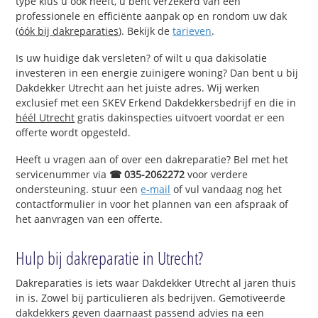
type klus u ook heeft, u bent verzekerd van een
professionele en efficiënte aanpak op en rondom uw dak
(
óók bij dakreparaties
). Bekijk de
tarieven
.
Is uw huidige dak versleten? of wilt u qua dakisolatie
investeren in een energie zuinigere woning? Dan bent u bij
Dakdekker Utrecht aan het juiste adres. Wij werken
exclusief met een SKEV Erkend Dakdekkersbedrijf en die in
héél Utrecht
gratis dakinspecties uitvoert voordat er een
offerte wordt opgesteld.
Heeft u vragen aan of over een dakreparatie? Bel met het
servicenummer via
☎ 035-2062272
voor verdere
ondersteuning. stuur een
e-mail
of vul vandaag nog het
contactformulier in voor het plannen van een afspraak of
het aanvragen van een offerte.
Hulp bij dakreparatie in Utrecht?
Dakreparaties is iets waar Dakdekker Utrecht al jaren thuis
in is. Zowel bij particulieren als bedrijven. Gemotiveerde
dakdekkers geven daarnaast passend advies na een