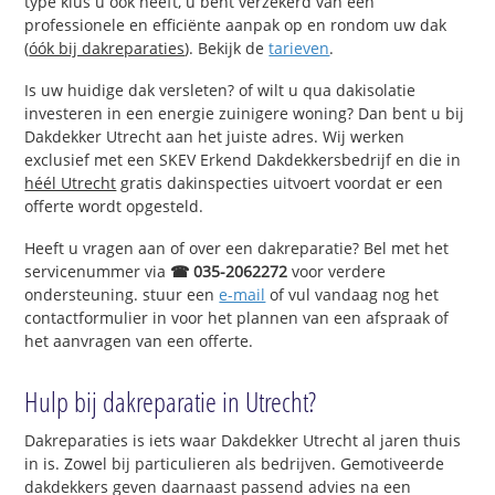
type klus u ook heeft, u bent verzekerd van een
professionele en efficiënte aanpak op en rondom uw dak
(
óók bij dakreparaties
). Bekijk de
tarieven
.
Is uw huidige dak versleten? of wilt u qua dakisolatie
investeren in een energie zuinigere woning? Dan bent u bij
Dakdekker Utrecht aan het juiste adres. Wij werken
exclusief met een SKEV Erkend Dakdekkersbedrijf en die in
héél Utrecht
gratis dakinspecties uitvoert voordat er een
offerte wordt opgesteld.
Heeft u vragen aan of over een dakreparatie? Bel met het
servicenummer via
☎ 035-2062272
voor verdere
ondersteuning. stuur een
e-mail
of vul vandaag nog het
contactformulier in voor het plannen van een afspraak of
het aanvragen van een offerte.
Hulp bij dakreparatie in Utrecht?
Dakreparaties is iets waar Dakdekker Utrecht al jaren thuis
in is. Zowel bij particulieren als bedrijven. Gemotiveerde
dakdekkers geven daarnaast passend advies na een