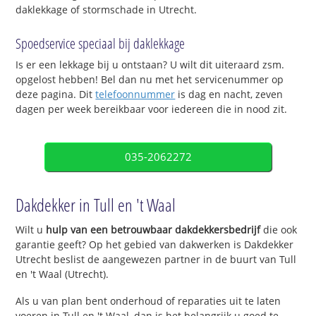
daklekkage of stormschade in Utrecht.
Spoedservice speciaal bij daklekkage
Is er een lekkage bij u ontstaan? U wilt dit uiteraard zsm.
opgelost hebben! Bel dan nu met het servicenummer op
deze pagina. Dit
telefoonnummer
is dag en nacht, zeven
dagen per week bereikbaar voor iedereen die in nood zit.
035-2062272
Dakdekker in Tull en 't Waal
Wilt u
hulp van een betrouwbaar dakdekkersbedrijf
die ook
garantie geeft? Op het gebied van dakwerken is Dakdekker
Utrecht beslist de aangewezen partner in de buurt van Tull
en 't Waal (Utrecht).
Als u van plan bent onderhoud of reparaties uit te laten
voeren in Tull en 't Waal, dan is het belangrijk u goed te