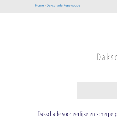
Home
›
Dakschade Renswoude
Daks
Renswoude
Renswoude
Dakschade voor eerlijke en scherpe p