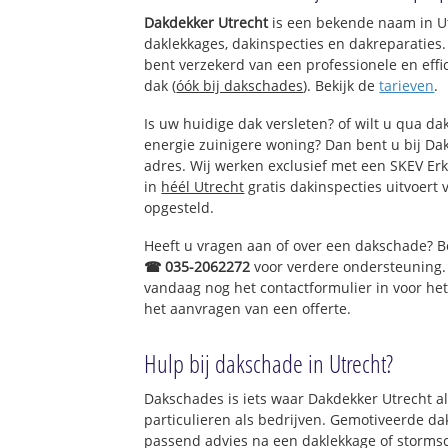
Dakdekker Utrecht
is een bekende naam in Ut
daklekkages, dakinspecties en dakreparaties. 
bent verzekerd van een professionele en ef
dak (
óók bij dakschades
). Bekijk de
tarieven
.
Is uw huidige dak versleten? of wilt u qua dak
energie zuinigere woning? Dan bent u bij Dak
adres. Wij werken exclusief met een SKEV Er
in
héél Utrecht
gratis dakinspecties uitvoert 
opgesteld.
Heeft u vragen aan of over een dakschade? 
☎ 035-2062272
voor verdere ondersteuning.
vandaag nog het contactformulier in voor he
het aanvragen van een offerte.
Hulp bij dakschade in Utrecht?
Dakschades is iets waar Dakdekker Utrecht al j
particulieren als bedrijven. Gemotiveerde d
passend advies na een daklekkage of stormsc