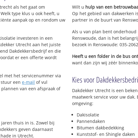
recht als het gaat om
Wilt u
hulp van een betrouwbaa
Welk type klus u ook heeft, u
Op het gebied van dakwerken i
ficiënte aanpak op en rondom uw
partner in de buurt van Renswo
Als u van plan bent onderhoud o
isolatie investeren in een
Renswoude, dan is het belangri
dekker Utrecht aan het juiste
bezoek in Renswoude: 035-206
kend Dakdekkersbedrijf en die
Heeft u een folder in de bus o
voordat er een offerte wordt
want dan zijn wij zéér binnenko
Bel met het servicenummer via
Kies voor Dakdekkersbedri
 stuur een
e-mail
of vul
t plannen van een afspraak of
Dakdekker Utrecht is een beke
maatwerk service voor uw dak. 
omgeving:
Dakisolatie
Pannendaken
aren thuis in is. Zowel bij
Bitumen dakbedekking
akdekkers geven daarnaast
Kunststof- en Shingle daken
hade in Utrecht.