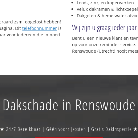
Lood-, zink, en koperwerken
Velux dakramen & lichtkoepel
Dakgoten & hemelwater afvo
uiteraard zsm. opgelost hebben!
Wij zijn u graag ieder jaar
pagina. Dit
telefoonnummer
is
ar voor iedereen die in nood
Bent u een nieuwe klant en te
op voor onze reminder service. 
Renswoude (Utrecht) nooit meer
Dakschade in Renswoude
★ 24/7 Bereikbaar | Géén voorrijkosten | Gratis Dakinspectie 