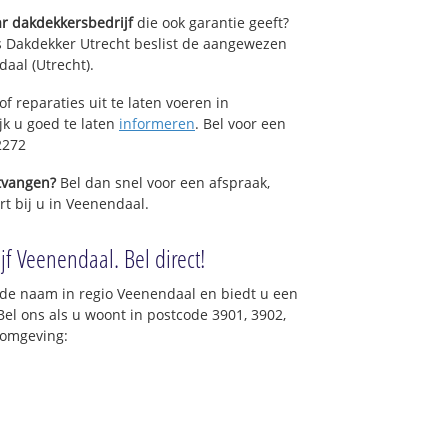
r dakdekkersbedrijf
die ook garantie geeft?
s Dakdekker Utrecht beslist de aangewezen
st
aal (Utrecht).
elden
f reparaties uit te laten voeren in
l
jk u goed te laten
informeren
. Bel voor een
 Middelbuurtseweg
2272
ntvangen?
Bel dan snel voor een afspraak,
rt bij u in Veenendaal.
jf Veenendaal. Bel direct!
de naam in regio Veenendaal en biedt u een
el ons als u woont in postcode 3901, 3902,
 omgeving: