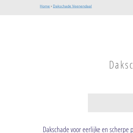
Home
›
Dakschade Veenendaal
Daksc
Centrum
Koopcentrum
Dakschade voor eerlijke en scherpe p
Vijgendam