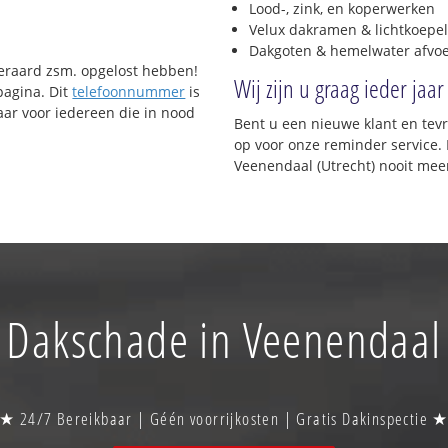
Lood-, zink, en koperwerken
Velux dakramen & lichtkoepel
Dakgoten & hemelwater afvo
uiteraard zsm. opgelost hebben!
Wij zijn u graag ieder jaar
pagina. Dit
telefoonnummer
is
ar voor iedereen die in nood
Bent u een nieuwe klant en te
op voor onze reminder service. 
Veenendaal (Utrecht) nooit mee
Dakschade in Veenendaal
★ 24/7 Bereikbaar | Géén voorrijkosten | Gratis Dakinspectie 