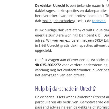
Schrijverswijk
Dakdekker Utrecht
is een bekende naam in Ut
Beatrixstraat
daklekkages, dakinspecties en dakreparaties. 
bent verzekerd van een professionele en ef
Noordoost
dak (
óók bij dakschades
). Bekijk de
tarieven
.
Dragonder-Noor
Dragonder-Zuid
Is uw huidige dak versleten? of wilt u qua dak
De Compagnie-O
energie zuinigere woning? Dan bent u bij Dak
Spitsbergen
adres. Wij werken exclusief met een SKEV Er
Dragonder-Oost
in
héél Utrecht
gratis dakinspecties uitvoert 
Veenendaal-Oost
opgesteld.
Heeft u vragen aan of over een dakschade? 
☎ 035-2062272
voor verdere ondersteuning.
vandaag nog het contactformulier in voor he
het aanvragen van een offerte.
Hulp bij dakschade in Utrecht?
Dakschades is iets waar Dakdekker Utrecht al j
particulieren als bedrijven. Gemotiveerde d
passend advies na een daklekkage of stormsc