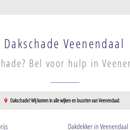
Dakschade Veenendaal
hade? Bel voor hulp in Veene
Dakschade? Wij komen in alle wijken en buurten van Veenendaal:
Noordwest
Zuidoost
Molenbrug
Engelenburg
rijs
Dakdekker in Veenendaal
t Hoorntje
Het Ambacht