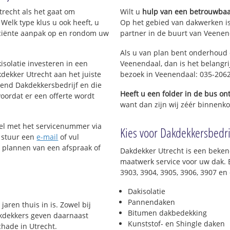
De Pol
Boslaan
recht als het gaat om
Wilt u
hulp van een betrouwbaa
De Gelderse blom
Petenbos
Welk type klus u ook heeft, u
Op het gebied van dakwerken i
De Compagnie
Petenbos-Oo
ficiënte aanpak op en rondom uw
partner in de buurt van Veenend
De Batterijen
Nijverkamp
d
De Groene V
Als u van plan bent onderhoud o
West
De Blauwe He
isolatie investeren in een
Veenendaal, dan is het belangri
ost
Oudeveen en De Schans
Bezuiden de
dekker Utrecht aan het juiste
bezoek in Veenendaal: 035-206
Componistenbuurt
kend Dakdekkersbedrijf en die
Zuidwest
Vogelbuurt
Heeft u een folder in de bus o
voordat er een offerte wordt
Schepenbuurt
t Goeie Spoor
want dan zijn wij zéér binnenko
Dichtersbuurt
Franse Gat
De Faktorij en De Vendel
Salamander
Bel met het servicenummer via
Kies voor Dakdekkersbedri
Fort Buurtsteeg
 stuur een
e-mail
of vul
Bezuiden de Dijkstraat
t plannen van een afspraak of
Dakdekker Utrecht is een beken
maatwerk service voor uw dak. B
3903, 3904, 3905, 3906, 3907 en
Dakisolatie
Pannendaken
aren thuis in is. Zowel bij
Bitumen dakbedekking
akdekkers geven daarnaast
Kunststof- en Shingle daken
hade in Utrecht.