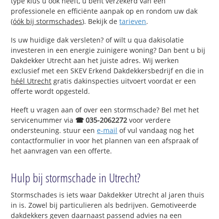
type klus u ook heeft, u bent verzekerd van een
professionele en efficiënte aanpak op en rondom uw dak
(
óók bij stormschades
). Bekijk de
tarieven
.
Is uw huidige dak versleten? of wilt u qua dakisolatie
investeren in een energie zuinigere woning? Dan bent u bij
Dakdekker Utrecht aan het juiste adres. Wij werken
exclusief met een SKEV Erkend Dakdekkersbedrijf en die in
héél Utrecht
gratis dakinspecties uitvoert voordat er een
offerte wordt opgesteld.
Heeft u vragen aan of over een stormschade? Bel met het
servicenummer via
☎ 035-2062272
voor verdere
ondersteuning. stuur een
e-mail
of vul vandaag nog het
contactformulier in voor het plannen van een afspraak of
het aanvragen van een offerte.
Hulp bij stormschade in Utrecht?
Stormschades is iets waar Dakdekker Utrecht al jaren thuis
in is. Zowel bij particulieren als bedrijven. Gemotiveerde
dakdekkers geven daarnaast passend advies na een