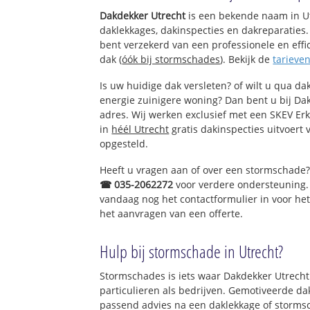
Polder Spengen
Dakdekker Utrecht
is een bekende naam in Ut
Polder Kockenge
daklekkages, dakinspecties en dakreparaties. 
Kockengen Dorp
bent verzekerd van een professionele en ef
Portengense Bru
dak (
óók bij stormschades
). Bekijk de
tarieve
Welgelegen
Groenlust
Is uw huidige dak versleten? of wilt u qua dak
Vierde kwadrant
energie zuinigere woning? Dan bent u bij Dak
adres. Wij werken exclusief met een SKEV Er
in
héél Utrecht
gratis dakinspecties uitvoert 
opgesteld.
Heeft u vragen aan of over een stormschade
☎ 035-2062272
voor verdere ondersteuning.
vandaag nog het contactformulier in voor he
het aanvragen van een offerte.
Hulp bij stormschade in Utrecht?
Stormschades is iets waar Dakdekker Utrecht a
particulieren als bedrijven. Gemotiveerde d
passend advies na een daklekkage of stormsc