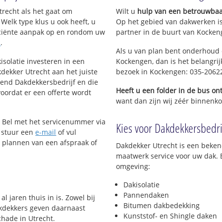
recht als het gaat om
Wilt u
hulp van een betrouwbaa
n
Welk type klus u ook heeft, u
Op het gebied van dakwerken i
ficiënte aanpak op en rondom uw
partner in de buurt van Kockeng
g
n
.
Als u van plan bent onderhoud o
isolatie investeren in een
Kockengen, dan is het belangrij
 Kockengen
dekker Utrecht aan het juiste
bezoek in Kockengen: 035-2062
kend Dakdekkersbedrijf en die
Heeft u een folder in de bus o
voordat er een offerte wordt
want dan zijn wij zéér binnenko
? Bel met het servicenummer via
Kies voor Dakdekkersbedrij
 stuur een
e-mail
of vul
t plannen van een afspraak of
Dakdekker Utrecht is een beken
maatwerk service voor uw dak. 
omgeving:
Dakisolatie
Pannendaken
l jaren thuis in is. Zowel bij
Bitumen dakbedekking
akdekkers geven daarnaast
Kunststof- en Shingle daken
hade in Utrecht.