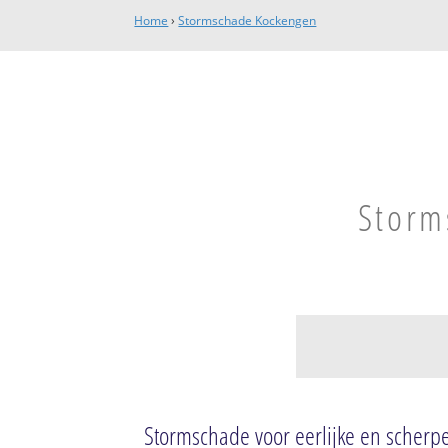
Home
›
Stormschade Kockengen
Storm
Kockengen
Polder Portengen
Stormschade voor eerlijke en scherpe
Polder Groot Oud