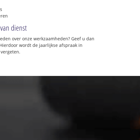
s
eren
 van dienst
vreden over onze werkzaamheden? Geef u dan
Hierdoor wordt de jaarlijkse afspraak in
 vergeten.
n
★