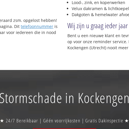
Lood-, zink, en koperwerken
Velux dakramen & lichtkoepel
Dakgoten & hemelwater afvo
uiteraard zsm. opgelost hebben!
Wij zijn u graag ieder jaar
pagina. Dit
telefoonnummer
is
ar voor iedereen die in nood
Bent u een nieuwe klant en te
op voor onze reminder service. 
Kockengen (Utrecht) nooit meer
Stormschade in Kockenge
★ 24/7 Bereikbaar | Géén voorrijkosten | Gratis Dakinspectie 