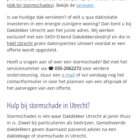
(
óók bij stormschades
). Bekijk de
tarieven
.
Is uw huidige dak versleten? of wilt u qua dakisolatie
investeren in een energie zuinigere woning? Dan bent u bij
Dakdekker Utrecht aan het juiste adres. Wij werken
exclusief met een SKEV Erkend Dakdekkersbedrijf en die in
héél Utrecht
gratis dakinspecties uitvoert voordat er een
offerte wordt opgesteld.
Heeft u vragen aan of over een stormschade? Bel met het
servicenummer via
☎ 035-2062272
voor verdere
ondersteuning. stuur een
e-mail
of vul vandaag nog het
contactformulier in voor het plannen van een afspraak of
het aanvragen van een offerte.
Hulp bij stormschade in Utrecht?
Stormschades is iets waar Dakdekker Utrecht al jaren thuis
in is. Zowel bij particulieren als bedrijven. Gemotiveerde
dakdekkers geven daarnaast passend advies na een
daklekkage of stormschade in Utrecht.