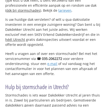
type klus u ook heeft, u bent verzekerd van een
professionele en efficiënte aanpak op en rondom uw dak
(
óók bij stormschades
). Bekijk de
tarieven
.
Is uw huidige dak versleten? of wilt u qua dakisolatie
investeren in een energie zuinigere woning? Dan bent u bij
Dakdekker Utrecht aan het juiste adres. Wij werken
exclusief met een SKEV Erkend Dakdekkersbedrijf en die in
héél Utrecht
gratis dakinspecties uitvoert voordat er een
offerte wordt opgesteld.
Heeft u vragen aan of over een stormschade? Bel met het
servicenummer via
☎ 035-2062272
voor verdere
ondersteuning. stuur een
e-mail
of vul vandaag nog het
contactformulier in voor het plannen van een afspraak of
het aanvragen van een offerte.
Hulp bij stormschade in Utrecht?
Stormschades is iets waar Dakdekker Utrecht al jaren thuis
in is. Zowel bij particulieren als bedrijven. Gemotiveerde
dakdekkers geven daarnaast passend advies na een