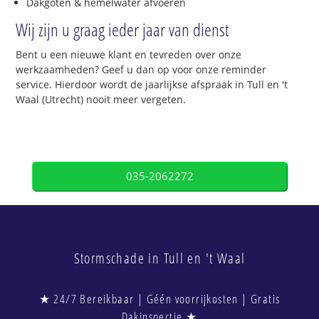
Dakgoten & hemelwater afvoeren
Wij zijn u graag ieder jaar van dienst
Bent u een nieuwe klant en tevreden over onze
werkzaamheden? Geef u dan op voor onze reminder
service. Hierdoor wordt de jaarlijkse afspraak in Tull en 't
Waal (Utrecht) nooit meer vergeten.
035-2062272
Stormschade in Tull en 't Waal
★ 24/7 Bereikbaar | Géén voorrijkosten | Gratis
Dakinspectie ★