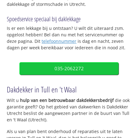
daklekkage of stormschade in Utrecht.
Spoedservice speciaal bij daklekkage
Is er een lekkage bij u ontstaan? U wilt dit uiteraard zsm.
opgelost hebben! Bel dan nu met het servicenummer op
deze pagina. Dit
telefoonnummer
is dag en nacht, zeven
dagen per week bereikbaar voor iedereen die in nood zit.
035-2062272
Dakdekker in Tull en 't Waal
Wilt u
hulp van een betrouwbaar dakdekkersbedrijf
die ook
garantie geeft? Op het gebied van dakwerken is Dakdekker
Utrecht beslist de aangewezen partner in de buurt van Tull
en 't Waal (Utrecht).
Als u van plan bent onderhoud of reparaties uit te laten
voeren in Tull en 't Waal, dan is het belangrijk u goed te